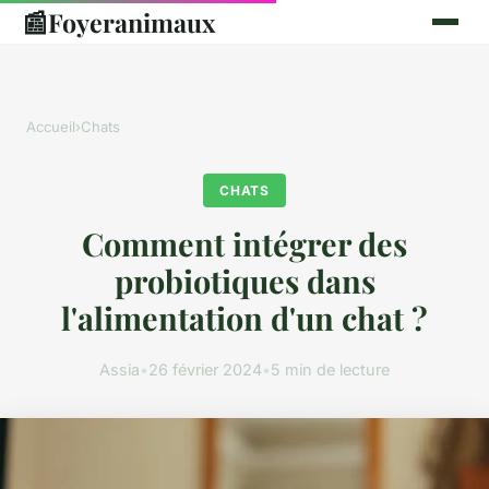
📰
Foyeranimaux
Accueil
›
Chats
CHATS
Comment intégrer des
probiotiques dans
l'alimentation d'un chat ?
Assia
•
26 février 2024
•
5 min de lecture